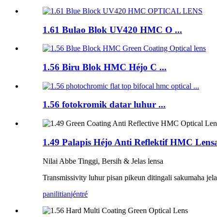
1.61 Bulao Blok UV420 HMC O ...
1.56 Biru Blok HMC Héjo C ...
1.56 fotokromik datar luhur ...
1.49 Palapis Héjo Anti Reflektif HMC Lens
Nilai Abbe Tinggi, Bersih & Jelas lensa
Transmissivity luhur pisan pikeun ditingali sakumaha jela
panilitian
jéntré