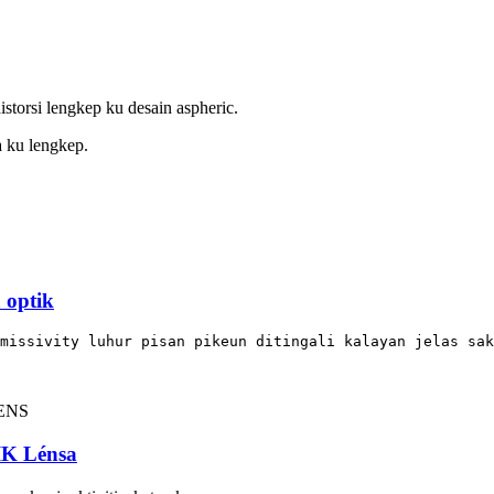
istorsi lengkep ku desain aspheric.
a ku lengkep.
 optik
missivity luhur pisan pikeun ditingali kalayan jelas sak
K Lénsa