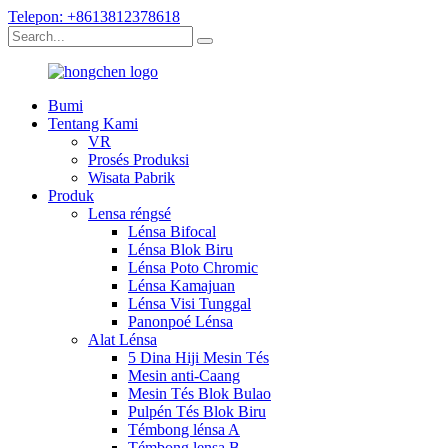
Telepon: +8613812378618
Bumi
Tentang Kami
VR
Prosés Produksi
Wisata Pabrik
Produk
Lensa réngsé
Lénsa Bifocal
Lénsa Blok Biru
Lénsa Poto Chromic
Lénsa Kamajuan
Lénsa Visi Tunggal
Panonpoé Lénsa
Alat Lénsa
5 Dina Hiji Mesin Tés
Mesin anti-Caang
Mesin Tés Blok Bulao
Pulpén Tés Blok Biru
Témbong lénsa A
Témbong lensa B