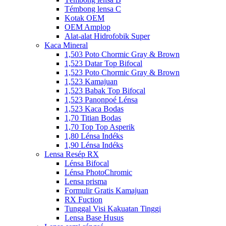
Témbong lensa C
Kotak OEM
OEM Amplop
Alat-alat Hidrofobik Super
Kaca Mineral
1,503 Poto Chormic Gray & Brown
1,523 Datar Top Bifocal
1,523 Poto Chormic Gray & Brown
1,523 Kamajuan
1,523 Babak Top Bifocal
1,523 Panonpoé Lénsa
1,523 Kaca Bodas
1,70 Titian Bodas
1,70 Top Top Asperik
1,80 Lénsa Indéks
1,90 Lénsa Indéks
Lensa Resép RX
Lénsa Bifocal
Lénsa PhotoChromic
Lensa prisma
Formulir Gratis Kamajuan
RX Fuction
Tunggal Visi Kakuatan Tinggi
Lensa Base Husus