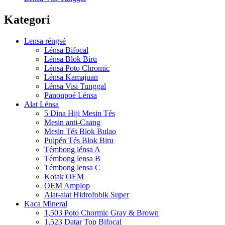
Kategori
Lensa réngsé
Lénsa Bifocal
Lénsa Blok Biru
Lénsa Poto Chromic
Lénsa Kamajuan
Lénsa Visi Tunggal
Panonpoé Lénsa
Alat Lénsa
5 Dina Hiji Mesin Tés
Mesin anti-Caang
Mesin Tés Blok Bulao
Pulpén Tés Blok Biru
Témbong lénsa A
Témbong lensa B
Témbong lensa C
Kotak OEM
OEM Amplop
Alat-alat Hidrofobik Super
Kaca Mineral
1,503 Poto Chormic Gray & Brown
1,523 Datar Top Bifocal