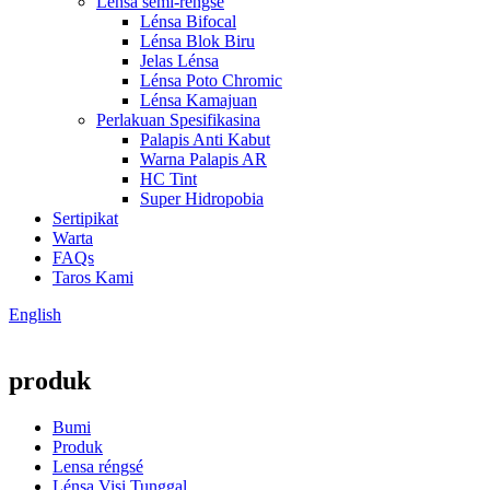
Lensa semi-réngsé
Lénsa Bifocal
Lénsa Blok Biru
Jelas Lénsa
Lénsa Poto Chromic
Lénsa Kamajuan
Perlakuan Spesifikasina
Palapis Anti Kabut
Warna Palapis AR
HC Tint
Super Hidropobia
Sertipikat
Warta
FAQs
Taros Kami
English
produk
Bumi
Produk
Lensa réngsé
Lénsa Visi Tunggal