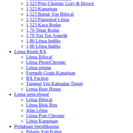
1,523 Poto Chormic Gray & Brown
1,523 Kamajuan
1,523 Babak Top Bifocal
1,523 Panonpoé Lénsa
1,523 Kaca Bodas
1,70 Titian Bodas
1,70 Top Top Asperik
1,80 Lénsa Indéks
1,90 Lénsa Indéks
Lensa Resép RX
Lénsa Bifocal
Lénsa PhotoChromic
Lensa prisma
Formulir Gratis Kamajuan
RX Fuction
Tunggal Visi Kakuatan Tinggi
Lensa Base Husus
Lensa semi-réngsé
Lénsa Bifocal
Lénsa Blok Biru
Jelas Lénsa
Lénsa Poto Chromic
Lénsa Kamajuan
Perlakuan Spesifikasina
Palapis Anti Kabut