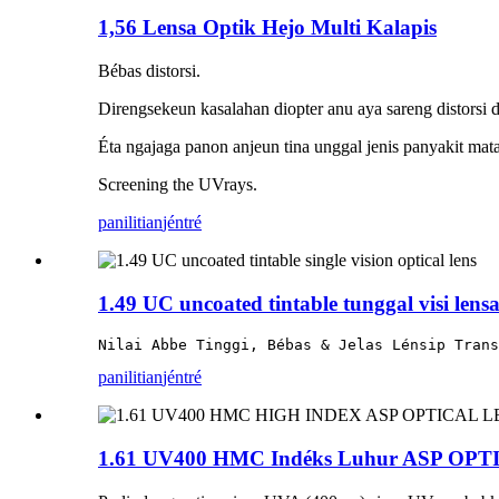
1,56 Lensa Optik Hejo Multi Kalapis
Bébas distorsi.
Direngsekeun kasalahan diopter anu aya sareng distorsi d
Éta ngajaga panon anjeun tina unggal jenis panyakit mat
Screening the UVrays.
panilitian
jéntré
1.49 UC uncoated tintable tunggal visi lensa
Nilai Abbe Tinggi, Bébas & Jelas Lénsip Trans
panilitian
jéntré
1.61 UV400 HMC Indéks Luhur ASP OPTI