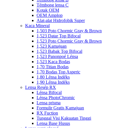
Témbong lensa C
Kotak OEM
OEM Amplop
Alat-alat Hidrofobik Super
Kaca Mineral
1,503 Poto Chormic Gray & Brown
1,523 Datar Top Bifocal
1,523 Poto Chormic Gray & Brown
1,523 Kamajuan
1,523 Babak Top Bifocal
1,523 Panonpoé Lénsa
1,523 Kaca Bodas
1,70 Titian Bodas
1,70 Bodas Top Asperic
1,80 Lénsa Indéks
1,90 Lénsa Indéks
Lensa Resép RX
Lénsa Bifocal
Lénsa PhotoChromic
Lensa prisma
Formulir Gratis Kamajuan
RX Fuction
Tunggal Visi Kakuatan Tinggi
Lensa Base Husus