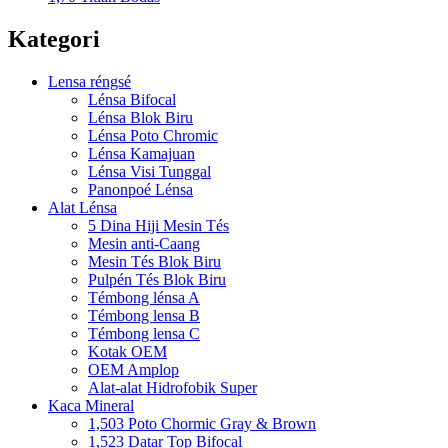
Kategori
Lensa réngsé
Lénsa Bifocal
Lénsa Blok Biru
Lénsa Poto Chromic
Lénsa Kamajuan
Lénsa Visi Tunggal
Panonpoé Lénsa
Alat Lénsa
5 Dina Hiji Mesin Tés
Mesin anti-Caang
Mesin Tés Blok Biru
Pulpén Tés Blok Biru
Témbong lénsa A
Témbong lensa B
Témbong lensa C
Kotak OEM
OEM Amplop
Alat-alat Hidrofobik Super
Kaca Mineral
1,503 Poto Chormic Gray & Brown
1,523 Datar Top Bifocal