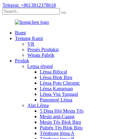
Telepon: +8613812378618
Bumi
Tentang Kami
VR
Prosés Produksi
Wisata Pabrik
Produk
Lensa réngsé
Lénsa Bifocal
Lénsa Blok Biru
Lénsa Poto Chromic
Lénsa Kamajuan
Lénsa Visi Tunggal
Panonpoé Lénsa
Alat Lénsa
5 Dina Hiji Mesin Tés
Mesin anti-Caang
Mesin Tés Blok Biru
Pulpén Tés Blok Biru
Témbong lénsa A
Témbong lensa B