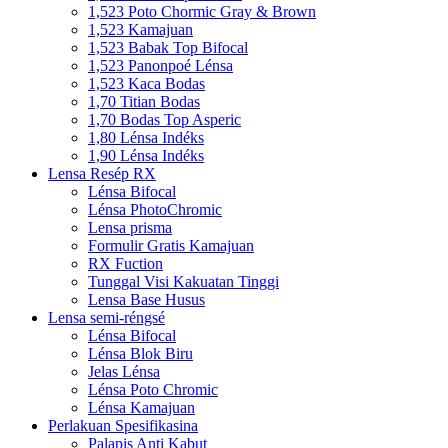
1,523 Poto Chormic Gray & Brown
1,523 Kamajuan
1,523 Babak Top Bifocal
1,523 Panonpoé Lénsa
1,523 Kaca Bodas
1,70 Titian Bodas
1,70 Bodas Top Asperic
1,80 Lénsa Indéks
1,90 Lénsa Indéks
Lensa Resép RX
Lénsa Bifocal
Lénsa PhotoChromic
Lensa prisma
Formulir Gratis Kamajuan
RX Fuction
Tunggal Visi Kakuatan Tinggi
Lensa Base Husus
Lensa semi-réngsé
Lénsa Bifocal
Lénsa Blok Biru
Jelas Lénsa
Lénsa Poto Chromic
Lénsa Kamajuan
Perlakuan Spesifikasina
Palapis Anti Kabut