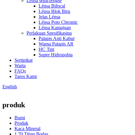
Lensa semi-réngsé
Lénsa Bifocal
Lénsa Blok Biru
Jelas Lénsa
Lénsa Poto Chromic
Lénsa Kamajuan
Perlakuan Spesifikasina
Palapis Anti Kabut
Warna Palapis AR
HC Tint
Super Hidropobia
Sertipikat
Warta
FAQs
Taros Kami
English
produk
Bumi
Produk
Kaca Mineral
1,70 Titian Bodas