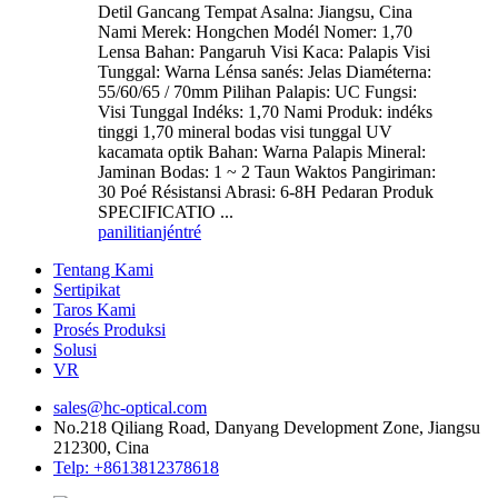
Detil Gancang Tempat Asalna: Jiangsu, Cina
Nami Merek: Hongchen Modél Nomer: 1,70
Lensa Bahan: Pangaruh Visi Kaca: Palapis Visi
Tunggal: Warna Lénsa sanés: Jelas Diaméterna:
55/60/65 / 70mm Pilihan Palapis: UC Fungsi:
Visi Tunggal Indéks: 1,70 Nami Produk: indéks
tinggi 1,70 mineral bodas visi tunggal UV
kacamata optik Bahan: Warna Palapis Mineral:
Jaminan Bodas: 1 ~ 2 Taun Waktos Pangiriman:
30 Poé Résistansi Abrasi: 6-8H Pedaran Produk
SPECIFICATIO ...
panilitian
jéntré
Tentang Kami
Sertipikat
Taros Kami
Prosés Produksi
Solusi
VR
sales@hc-optical.com
No.218 Qiliang Road, Danyang Development Zone, Jiangsu
212300, Cina
Telp: +8613812378618