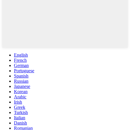
English
French
German
Portuguese
Spanish
Russian
Japanese
Korean
Arabic
Irish
Greek
Turkish
Italian
Danish
Romanian