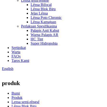
Lensa semi-réngsé
Lénsa Bifocal
Lénsa Blok Biru
Jelas Lénsa
Lénsa Poto Chromic
Lénsa Kamajuan
Perlakuan Spesifikasina
Palapis Anti Kabut
Warna Palapis AR
HC Tint
Super Hidropobia
Sertipikat
Warta
FAQs
Taros Kami
English
produk
Bumi
Produk
Lensa semi-réngsé
Lénsa Blok Biru