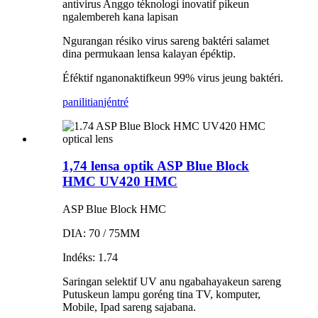
antivirus Anggo téknologi inovatif pikeun
ngalembereh kana lapisan
Ngurangan résiko virus sareng baktéri salamet
dina permukaan lensa kalayan épéktip.
Éféktif nganonaktifkeun 99% virus jeung baktéri.
panilitian
jéntré
1,74 lensa optik ASP Blue Block
HMC UV420 HMC
ASP Blue Block HMC
DIA: 70 / 75MM
Indéks: 1.74
Saringan selektif UV anu ngabahayakeun sareng
Putuskeun lampu goréng tina TV, komputer,
Mobile, Ipad sareng sajabana.