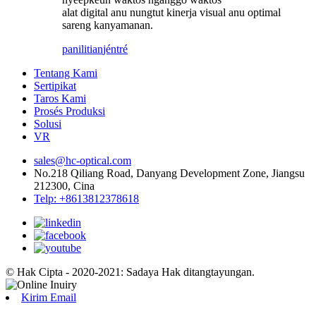
alat digital anu nungtut kinerja visual anu optimal
sareng kanyamanan.
panilitian
jéntré
Tentang Kami
Sertipikat
Taros Kami
Prosés Produksi
Solusi
VR
sales@hc-optical.com
No.218 Qiliang Road, Danyang Development Zone, Jiangsu
212300, Cina
Telp: +8613812378618
© Hak Cipta - 2020-2021: Sadaya Hak ditangtayungan.
Kirim Email