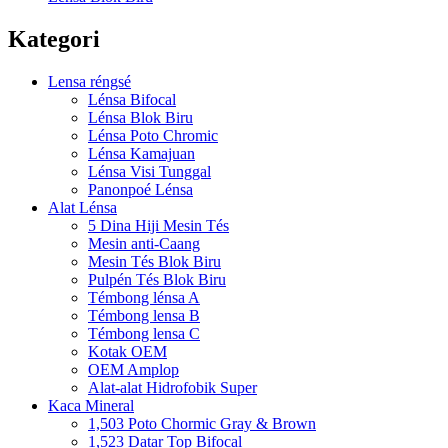
Kategori
Lensa réngsé
Lénsa Bifocal
Lénsa Blok Biru
Lénsa Poto Chromic
Lénsa Kamajuan
Lénsa Visi Tunggal
Panonpoé Lénsa
Alat Lénsa
5 Dina Hiji Mesin Tés
Mesin anti-Caang
Mesin Tés Blok Biru
Pulpén Tés Blok Biru
Témbong lénsa A
Témbong lensa B
Témbong lensa C
Kotak OEM
OEM Amplop
Alat-alat Hidrofobik Super
Kaca Mineral
1,503 Poto Chormic Gray & Brown
1,523 Datar Top Bifocal