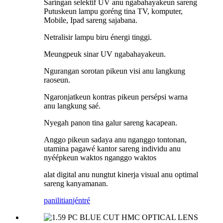
Saringan selektif UV anu ngabahayakeun sareng
Putuskeun lampu goréng tina TV, komputer,
Mobile, Ipad sareng sajabana.
Netralisir lampu biru énergi tinggi.
Meungpeuk sinar UV ngabahayakeun.
Ngurangan sorotan pikeun visi anu langkung
raoseun.
Ngaronjatkeun kontras pikeun persépsi warna
anu langkung saé.
Nyegah panon tina galur sareng kacapean.
Anggo pikeun sadaya anu nganggo tontonan,
utamina pagawé kantor sareng individu anu
nyéépkeun waktos nganggo waktos
alat digital anu nungtut kinerja visual anu optimal
sareng kanyamanan.
panilitian
jéntré