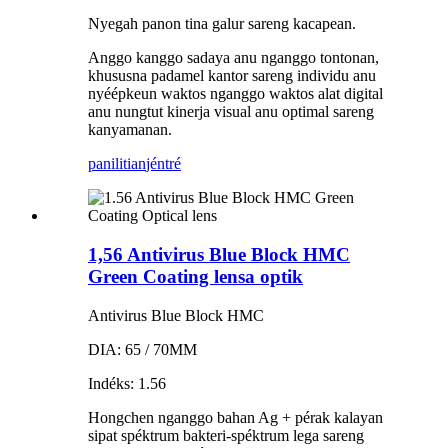
Nyegah panon tina galur sareng kacapean.
Anggo kanggo sadaya anu nganggo tontonan,
khususna padamel kantor sareng individu anu
nyéépkeun waktos nganggo waktos alat digital
anu nungtut kinerja visual anu optimal sareng
kanyamanan.
panilitian
jéntré
1,56 Antivirus Blue Block HMC
Green Coating lensa optik
Antivirus Blue Block HMC
DIA: 65 / 70MM
Indéks: 1.56
Hongchen nganggo bahan Ag + pérak kalayan
sipat spéktrum bakteri-spéktrum lega sareng