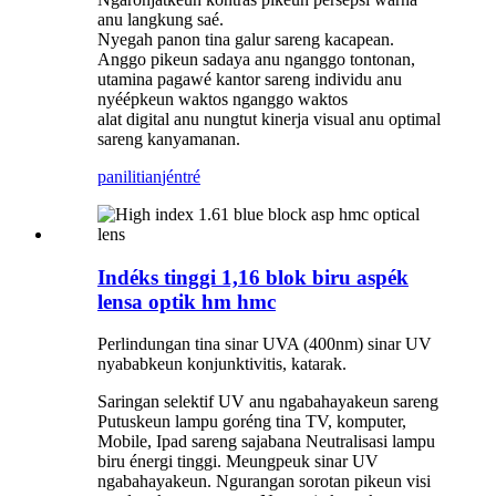
anu langkung saé.
Nyegah panon tina galur sareng kacapean.
Anggo pikeun sadaya anu nganggo tontonan,
utamina pagawé kantor sareng individu anu
nyéépkeun waktos nganggo waktos
alat digital anu nungtut kinerja visual anu optimal
sareng kanyamanan.
panilitian
jéntré
Indéks tinggi 1,16 blok biru aspék
lensa optik hm hmc
Perlindungan tina sinar UVA (400nm) sinar UV
nyababkeun konjunktivitis, katarak.
Saringan selektif UV anu ngabahayakeun sareng
Putuskeun lampu goréng tina TV, komputer,
Mobile, Ipad sareng sajabana Neutralisasi lampu
biru énergi tinggi. Meungpeuk sinar UV
ngabahayakeun. Ngurangan sorotan pikeun visi