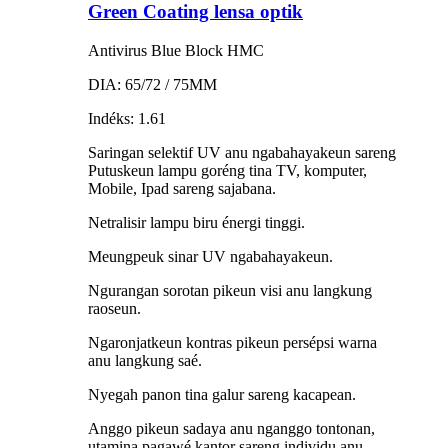
Green Coating lensa optik
Antivirus Blue Block HMC
DIA: 65/72 / 75MM
Indéks: 1.61
Saringan selektif UV anu ngabahayakeun sareng
Putuskeun lampu goréng tina TV, komputer,
Mobile, Ipad sareng sajabana.
Netralisir lampu biru énergi tinggi.
Meungpeuk sinar UV ngabahayakeun.
Ngurangan sorotan pikeun visi anu langkung
raoseun.
Ngaronjatkeun kontras pikeun persépsi warna
anu langkung saé.
Nyegah panon tina galur sareng kacapean.
Anggo pikeun sadaya anu nganggo tontonan,
utamina pagawé kantor sareng individu anu