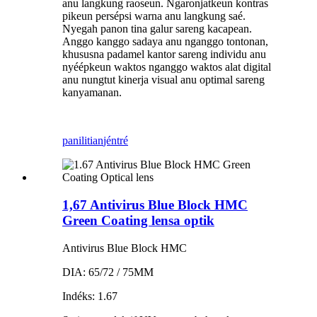
anu langkung raoseun. Ngaronjatkeun kontras
pikeun persépsi warna anu langkung saé.
Nyegah panon tina galur sareng kacapean.
Anggo kanggo sadaya anu nganggo tontonan,
khususna padamel kantor sareng individu anu
nyéépkeun waktos nganggo waktos alat digital
anu nungtut kinerja visual anu optimal sareng
kanyamanan.
panilitian
jéntré
1,67 Antivirus Blue Block HMC
Green Coating lensa optik
Antivirus Blue Block HMC
DIA: 65/72 / 75MM
Indéks: 1.67