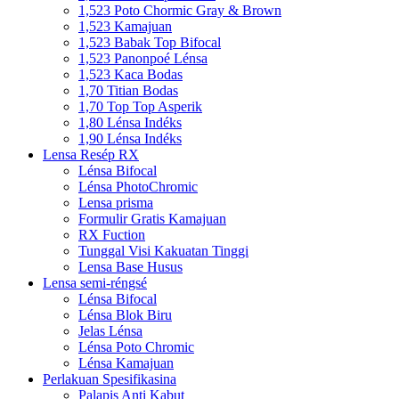
1,523 Poto Chormic Gray & Brown
1,523 Kamajuan
1,523 Babak Top Bifocal
1,523 Panonpoé Lénsa
1,523 Kaca Bodas
1,70 Titian Bodas
1,70 Top Top Asperik
1,80 Lénsa Indéks
1,90 Lénsa Indéks
Lensa Resép RX
Lénsa Bifocal
Lénsa PhotoChromic
Lensa prisma
Formulir Gratis Kamajuan
RX Fuction
Tunggal Visi Kakuatan Tinggi
Lensa Base Husus
Lensa semi-réngsé
Lénsa Bifocal
Lénsa Blok Biru
Jelas Lénsa
Lénsa Poto Chromic
Lénsa Kamajuan
Perlakuan Spesifikasina
Palapis Anti Kabut