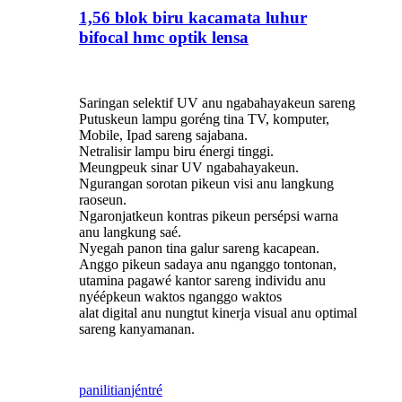
1,56 blok biru kacamata luhur
bifocal hmc optik lensa
Saringan selektif UV anu ngabahayakeun sareng
Putuskeun lampu goréng tina TV, komputer,
Mobile, Ipad sareng sajabana.
Netralisir lampu biru énergi tinggi.
Meungpeuk sinar UV ngabahayakeun.
Ngurangan sorotan pikeun visi anu langkung
raoseun.
Ngaronjatkeun kontras pikeun persépsi warna
anu langkung saé.
Nyegah panon tina galur sareng kacapean.
Anggo pikeun sadaya anu nganggo tontonan,
utamina pagawé kantor sareng individu anu
nyéépkeun waktos nganggo waktos
alat digital anu nungtut kinerja visual anu optimal
sareng kanyamanan.
panilitian
jéntré