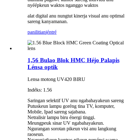
nyéépkeun waktos nganggo waktos
alat digital anu nungtut kinerja visual anu optimal
sareng kanyamanan.
panilitian
jéntré
1,56 Bulao Blok HMC Héjo Palapis
Lénsa optik
Lensa motong UV420 BIRU
Indéks: 1.56
Saringan selektif UV anu ngabahayakeun sareng
Putuskeun lampu goréng tina TV, komputer,
Mobile, Ipad sareng sajabana.
Netralisir lampu biru énergi tinggi.
Meungpeuk sinar UV ngabahayakeun.
Ngurangan sorotan pikeun visi anu langkung
raoseun.
Ngaronjatkeun kontras pikeun persépsi warna