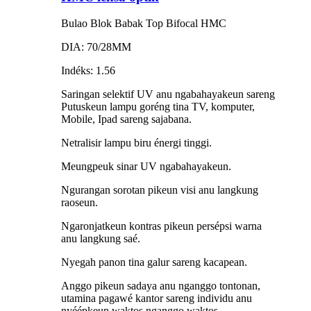
Bulao Blok Babak Top Bifocal HMC
DIA: 70/28MM
Indéks: 1.56
Saringan selektif UV anu ngabahayakeun sareng
Putuskeun lampu goréng tina TV, komputer,
Mobile, Ipad sareng sajabana.
Netralisir lampu biru énergi tinggi.
Meungpeuk sinar UV ngabahayakeun.
Ngurangan sorotan pikeun visi anu langkung
raoseun.
Ngaronjatkeun kontras pikeun persépsi warna
anu langkung saé.
Nyegah panon tina galur sareng kacapean.
Anggo pikeun sadaya anu nganggo tontonan,
utamina pagawé kantor sareng individu anu
nyéépkeun waktos nganggo waktos