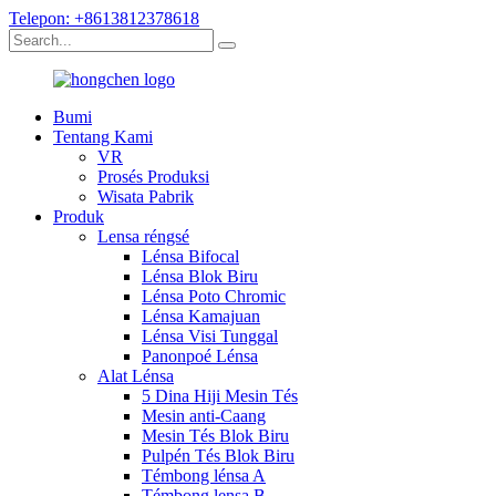
Telepon: +8613812378618
Bumi
Tentang Kami
VR
Prosés Produksi
Wisata Pabrik
Produk
Lensa réngsé
Lénsa Bifocal
Lénsa Blok Biru
Lénsa Poto Chromic
Lénsa Kamajuan
Lénsa Visi Tunggal
Panonpoé Lénsa
Alat Lénsa
5 Dina Hiji Mesin Tés
Mesin anti-Caang
Mesin Tés Blok Biru
Pulpén Tés Blok Biru
Témbong lénsa A
Témbong lensa B