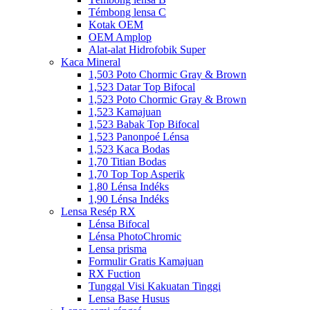
Témbong lensa C
Kotak OEM
OEM Amplop
Alat-alat Hidrofobik Super
Kaca Mineral
1,503 Poto Chormic Gray & Brown
1,523 Datar Top Bifocal
1,523 Poto Chormic Gray & Brown
1,523 Kamajuan
1,523 Babak Top Bifocal
1,523 Panonpoé Lénsa
1,523 Kaca Bodas
1,70 Titian Bodas
1,70 Top Top Asperik
1,80 Lénsa Indéks
1,90 Lénsa Indéks
Lensa Resép RX
Lénsa Bifocal
Lénsa PhotoChromic
Lensa prisma
Formulir Gratis Kamajuan
RX Fuction
Tunggal Visi Kakuatan Tinggi
Lensa Base Husus