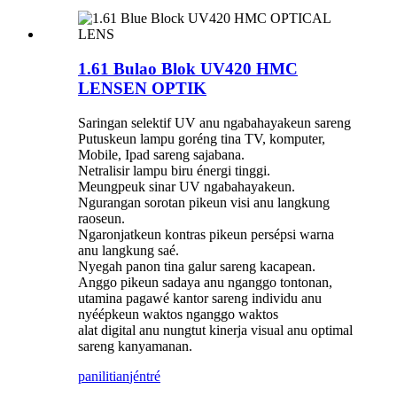
1.61 Bulao Blok UV420 HMC
LENSEN OPTIK
Saringan selektif UV anu ngabahayakeun sareng
Putuskeun lampu goréng tina TV, komputer,
Mobile, Ipad sareng sajabana.
Netralisir lampu biru énergi tinggi.
Meungpeuk sinar UV ngabahayakeun.
Ngurangan sorotan pikeun visi anu langkung
raoseun.
Ngaronjatkeun kontras pikeun persépsi warna
anu langkung saé.
Nyegah panon tina galur sareng kacapean.
Anggo pikeun sadaya anu nganggo tontonan,
utamina pagawé kantor sareng individu anu
nyéépkeun waktos nganggo waktos
alat digital anu nungtut kinerja visual anu optimal
sareng kanyamanan.
panilitian
jéntré