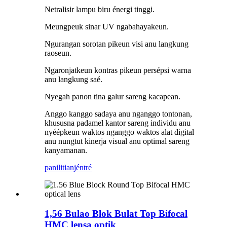
Netralisir lampu biru énergi tinggi.
Meungpeuk sinar UV ngabahayakeun.
Ngurangan sorotan pikeun visi anu langkung
raoseun.
Ngaronjatkeun kontras pikeun persépsi warna
anu langkung saé.
Nyegah panon tina galur sareng kacapean.
Anggo kanggo sadaya anu nganggo tontonan,
khususna padamel kantor sareng individu anu
nyéépkeun waktos nganggo waktos alat digital
anu nungtut kinerja visual anu optimal sareng
kanyamanan.
panilitian
jéntré
1,56 Bulao Blok Bulat Top Bifocal
HMC lensa optik