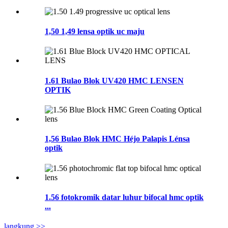
1,50 1,49 lensa optik uc maju
1.61 Bulao Blok UV420 HMC LENSEN
OPTIK
1,56 Bulao Blok HMC Héjo Palapis Lénsa
optik
1.56 fotokromik datar luhur bifocal hmc optik
...
langkung >>