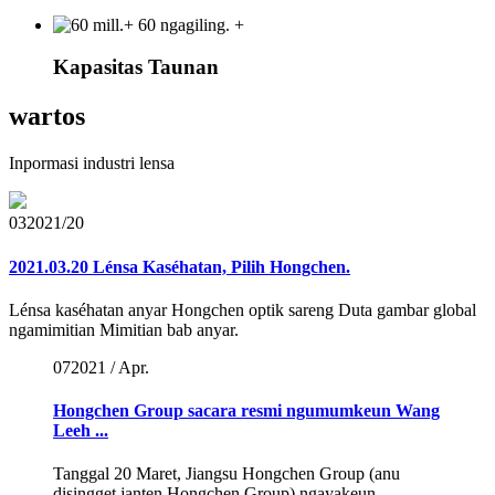
60 ngagiling. +
Kapasitas Taunan
wartos
Inpormasi industri lensa
03
2021/20
2021.03.20 Lénsa Kaséhatan, Pilih Hongchen.
Lénsa kaséhatan anyar Hongchen optik sareng Duta gambar global
ngamimitian Mimitian bab anyar.
07
2021 / Apr.
Hongchen Group sacara resmi ngumumkeun Wang
Leeh ...
Tanggal 20 Maret, Jiangsu Hongchen Group (anu
disingget janten Hongchen Group) ngayakeun ...