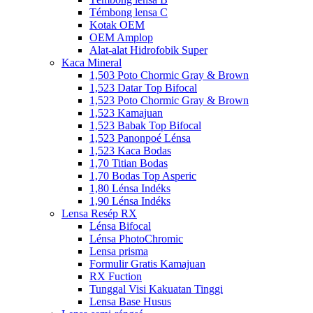
Témbong lensa C
Kotak OEM
OEM Amplop
Alat-alat Hidrofobik Super
Kaca Mineral
1,503 Poto Chormic Gray & Brown
1,523 Datar Top Bifocal
1,523 Poto Chormic Gray & Brown
1,523 Kamajuan
1,523 Babak Top Bifocal
1,523 Panonpoé Lénsa
1,523 Kaca Bodas
1,70 Titian Bodas
1,70 Bodas Top Asperic
1,80 Lénsa Indéks
1,90 Lénsa Indéks
Lensa Resép RX
Lénsa Bifocal
Lénsa PhotoChromic
Lensa prisma
Formulir Gratis Kamajuan
RX Fuction
Tunggal Visi Kakuatan Tinggi
Lensa Base Husus