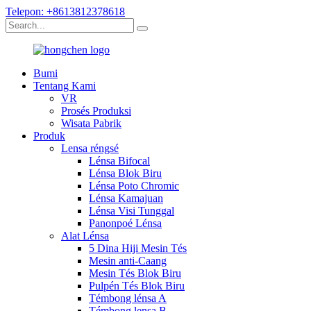
Telepon: +8613812378618
Bumi
Tentang Kami
VR
Prosés Produksi
Wisata Pabrik
Produk
Lensa réngsé
Lénsa Bifocal
Lénsa Blok Biru
Lénsa Poto Chromic
Lénsa Kamajuan
Lénsa Visi Tunggal
Panonpoé Lénsa
Alat Lénsa
5 Dina Hiji Mesin Tés
Mesin anti-Caang
Mesin Tés Blok Biru
Pulpén Tés Blok Biru
Témbong lénsa A
Témbong lensa B