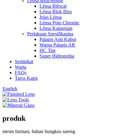
Lensa semi-réngsé
Lénsa Bifocal
Lénsa Blok Biru
Jelas Lénsa
Lénsa Poto Chromic
Lénsa Kamajuan
Perlakuan Spesifikasina
Palapis Anti Kabut
Warna Palapis AR
HC Tint
Super Hidropobia
Sertipikat
Warta
FAQs
Taros Kami
English
produk
mesin farmasi, bahan bungkus sareng