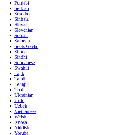
Punjabi
Serbian
Sesotho
Sinhala
Slovak
Slovenian
Somali
Samoan
Scots Gaelic
Shona
Sindhi
Sundanese
Swahili
Tajik
Tamil
Telugu
Thai
Ukrainian
Urdu
Uzbek
Vietnamese
Welsh
Xhosa
Yiddish
Yoruba