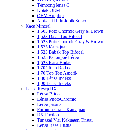
Témbong lensa C
Kotak OEM
OEM Amplop
Alat-alat Hidrofobik Super
Kaca Mineral
1,503 Poto Chormic Gray & Brown
1,523 Datar Top Bifocal
1,523 Poto Chormic Gray & Brown
1,523 Kamajuan
1,523 Babak Top Bifocal
1,523 Panonpoé Lénsa
1,523 Kaca Bodas
1,70 Titian Bodas
1,70 Top Top Asperik
1,80 Lénsa Indéks
1,90 Lénsa Indéks
Lensa Resép RX
Lénsa Bifocal
Lénsa PhotoChromic
Lensa prisma
Formulir Gratis Kamajuan
RX Fuction
Tunggal Visi Kakuatan Tinggi
Lensa Base Husus