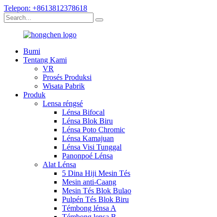
Telepon: +8613812378618
Bumi
Tentang Kami
VR
Prosés Produksi
Wisata Pabrik
Produk
Lensa réngsé
Lénsa Bifocal
Lénsa Blok Biru
Lénsa Poto Chromic
Lénsa Kamajuan
Lénsa Visi Tunggal
Panonpoé Lénsa
Alat Lénsa
5 Dina Hiji Mesin Tés
Mesin anti-Caang
Mesin Tés Blok Bulao
Pulpén Tés Blok Biru
Témbong lénsa A
Témbong lensa B