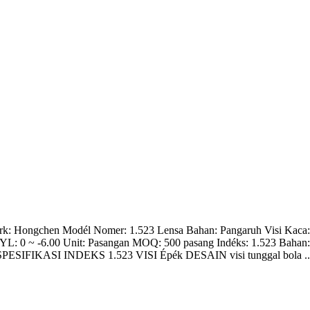
rk: Hongchen Modél Nomer: 1.523 Lensa Bahan: Pangaruh Visi Kaca: P
L: 0 ~ -6.00 Unit: Pasangan MOQ: 500 pasang Indéks: 1.523 Bahan: W
k SPESIFIKASI INDEKS 1.523 VISI Épék DESAIN visi tunggal bola ..