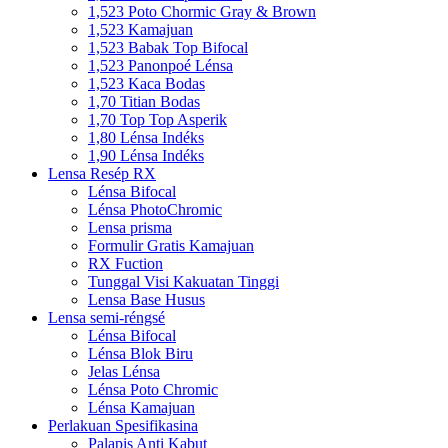
1,523 Poto Chormic Gray & Brown
1,523 Kamajuan
1,523 Babak Top Bifocal
1,523 Panonpoé Lénsa
1,523 Kaca Bodas
1,70 Titian Bodas
1,70 Top Top Asperik
1,80 Lénsa Indéks
1,90 Lénsa Indéks
Lensa Resép RX
Lénsa Bifocal
Lénsa PhotoChromic
Lensa prisma
Formulir Gratis Kamajuan
RX Fuction
Tunggal Visi Kakuatan Tinggi
Lensa Base Husus
Lensa semi-réngsé
Lénsa Bifocal
Lénsa Blok Biru
Jelas Lénsa
Lénsa Poto Chromic
Lénsa Kamajuan
Perlakuan Spesifikasina
Palapis Anti Kabut