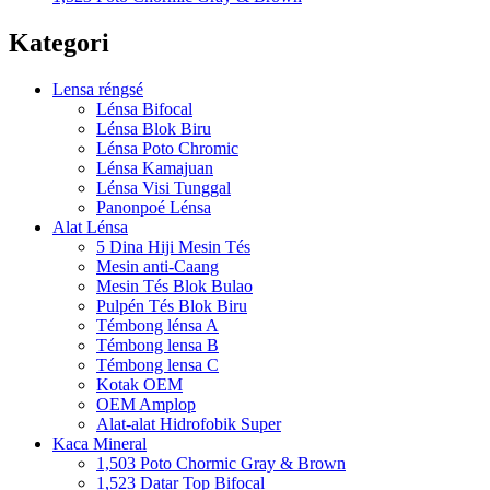
Kategori
Lensa réngsé
Lénsa Bifocal
Lénsa Blok Biru
Lénsa Poto Chromic
Lénsa Kamajuan
Lénsa Visi Tunggal
Panonpoé Lénsa
Alat Lénsa
5 Dina Hiji Mesin Tés
Mesin anti-Caang
Mesin Tés Blok Bulao
Pulpén Tés Blok Biru
Témbong lénsa A
Témbong lensa B
Témbong lensa C
Kotak OEM
OEM Amplop
Alat-alat Hidrofobik Super
Kaca Mineral
1,503 Poto Chormic Gray & Brown
1,523 Datar Top Bifocal