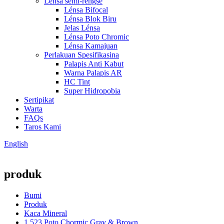
Lensa semi-réngsé
Lénsa Bifocal
Lénsa Blok Biru
Jelas Lénsa
Lénsa Poto Chromic
Lénsa Kamajuan
Perlakuan Spesifikasina
Palapis Anti Kabut
Warna Palapis AR
HC Tint
Super Hidropobia
Sertipikat
Warta
FAQs
Taros Kami
English
produk
Bumi
Produk
Kaca Mineral
1,523 Poto Chormic Gray & Brown