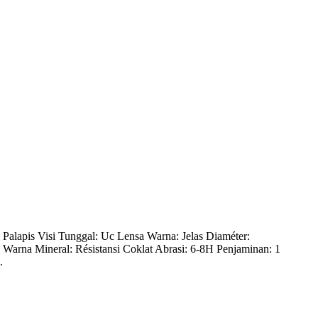
alapis Visi Tunggal: Uc Lensa Warna: Jelas Diaméter:
arna Mineral: Résistansi Coklat Abrasi: 6-8H Penjaminan: 1
.