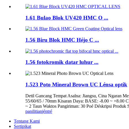
1.61 Bulao Blok UV420 HMC O ...
1.56 Biru Blok HMC Héjo C ...
1.56 fotokromik datar luhur ...
1,523 Poto Mineral Brown UC Lénsa optik
Detil Gancang Tempat Asalna: Jiangsu, Cina Ngaran Me
55/60/65 / 70mm Kisaran Daya: BASE: -8.00 ~ +8.00 CY
~ 2 Taun Waktos Pangiriman: 30 Poé Déskripsi Produ
panilitian
jéntré
Tentang Kami
Sertipikat